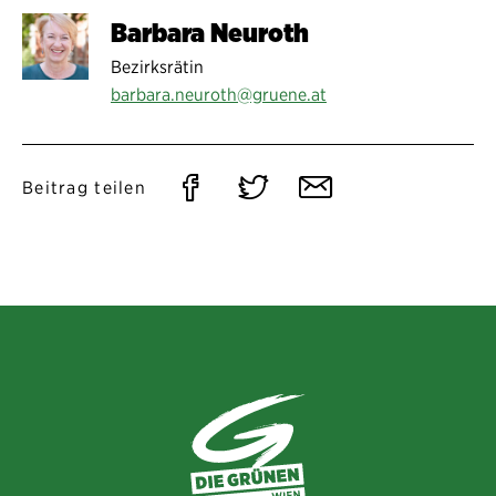
Barbara Neuroth
Bezirksrätin
barbara.neuroth@gruene.at
Auf
Auf
Per
Beitrag teilen
Facebook
Twitter
E-
teilen
teilen
Mail
teilen