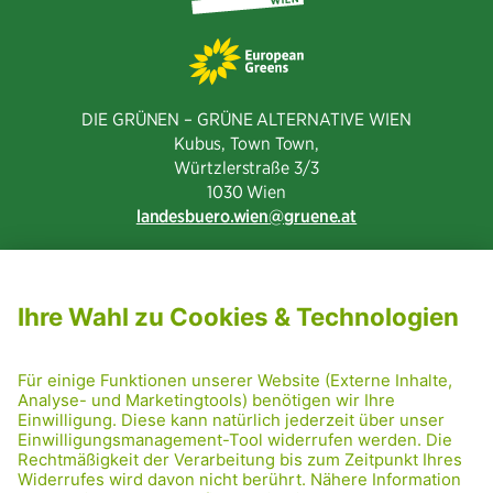
DIE GRÜNEN – GRÜNE ALTERNATIVE WIEN
Kubus, Town Town,
Würtzlerstraße 3/3​
1030 Wien
landesbuero.wien
gruene.at
NEWSLETTER ABONNIEREN
MITGLIED WERDEN
CODE OF CONDUCT
PRESSE
GRÜNE RADRETTUNG
FRIDAY NIGHTSKATING
NETIQUETTE