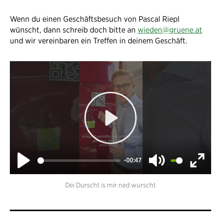
Wenn du einen Geschäftsbesuch von Pascal Riepl
wünscht, dann schreib doch bitte an
wieden@gruene.at
und wir vereinbaren ein Treffen in deinem Geschäft.
Play
-00:47
Play
Mute
Enter
Dei Durscht is mir ned wurscht
fullsc