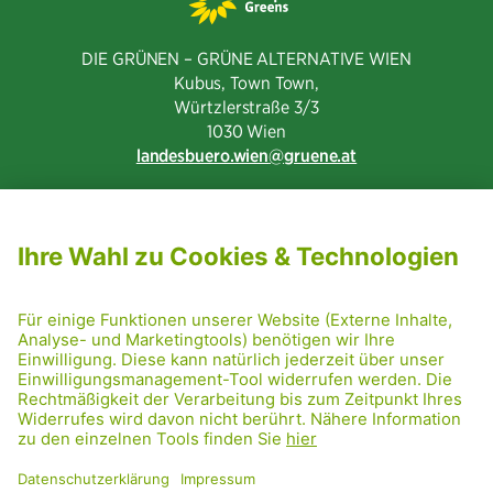
DIE GRÜNEN – GRÜNE ALTERNATIVE WIEN
Kubus, Town Town,
Würtzlerstraße 3/3​
1030 Wien
landesbuero.wien
gruene.at
NEWSLETTER ABONNIEREN
MITGLIED WERDEN
CODE OF CONDUCT
PRESSE
GRÜNE RADRETTUNG
FRIDAY NIGHTSKATING
NETIQUETTE
DATENSCHUTZ