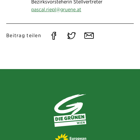
Bezirksvorsteherin Stellvertreter
pascal.riepl@gruene.at
Auf
Auf
Per
Beitrag teilen
Facebook
Twitter
E-
teilen
teilen
Mail
teilen