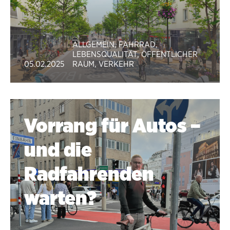
ALLGEMEIN
,
FAHRRAD
,
LEBENSQUALITÄT
,
ÖFFENTLICHER
05.02.2025
RAUM
,
VERKEHR
Vorrang für Autos –
und die
Radfahrenden
warten?