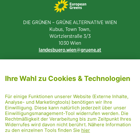
DIE GRÜNEN – GRÜNE ALTERNATIVE WIEN
Kubus, Town Town,
Würtzlerstraße 3/3​
1030 Wien
landesbuero.wien
gruene.at
NEWSLETTER ABONNIEREN
MITGLIED WERDEN
CODE OF CONDUCT
PRESSE
GRÜNE RADRETTUNG
FRIDAY NIGHTSKATING
NETIQUETTE
DATENSCHUTZ